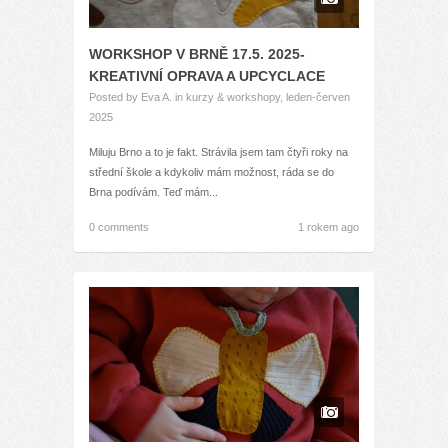
WORKSHOP V BRNĚ 17.5. 2025-
KREATIVNÍ OPRAVA A UPCYCLACE
Posted by
Eva A.
in
kurzy & workshopy
,
leden-červen
2025
Miluju Brno a to je fakt. Strávila jsem tam čtyři roky na
střední škole a kdykoliv mám možnost, ráda se do
Brna podívám. Teď mám...
0 comments
1 rokem ago