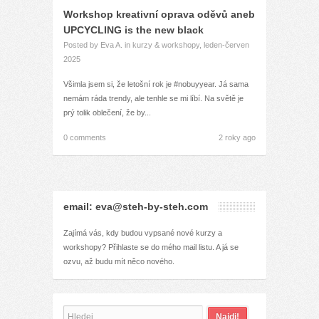
Workshop kreativní oprava oděvů aneb
UPCYCLING is the new black
Posted by
Eva A.
in
kurzy & workshopy
,
leden-červen
2025
Všimla jsem si, že letošní rok je #nobuyyear. Já sama
nemám ráda trendy, ale tenhle se mi líbí. Na světě je
prý tolik oblečení, že by...
0 comments
2 roky ago
email: eva@steh-by-steh.com
Zajímá vás, kdy budou vypsané nové kurzy a
workshopy? Přihlaste se do mého mail listu. A já se
ozvu, až budu mít něco nového.